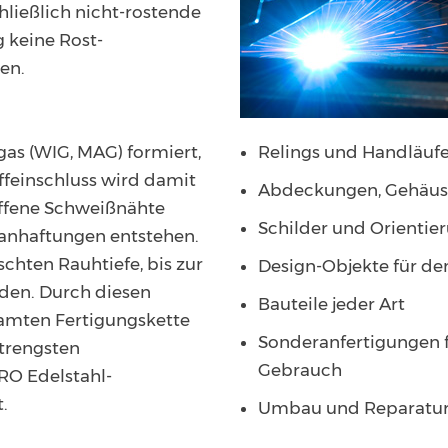
hließlich nicht-rostende
g keine Rost-
en.
as (WIG, MAG) formiert,
Relings und Handläufe
ffeinschluss wird damit
Abdeckungen, Gehäuse
iffene Schweißnähte
Schilder und Orienti
tanhaftungen entstehen.
chten Rauhtiefe, bis zur
Design-Objekte für de
den. Durch diesen
Bauteile jeder Art
samten Fertigungskette
Sonderanfertigungen 
strengsten
Gebrauch
RO Edelstahl-
.
Umbau und Reparatu