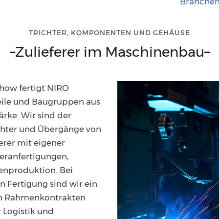
Branchen
TRICHTER, KOMPONENTEN UND GEHÄUSE
–
Zulieferer im Maschinenbau
–
ow fertigt NIRO
eile und Baugruppen aus
rke. Wir sind der
ichter und Übergänge von
ferer mit eigener
eranfertigungen,
ienproduktion. Bei
n Fertigung sind wir ein
. In Rahmenkontrakten
Logistik und