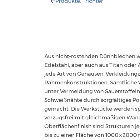
Produkte: Trichter

Aus nicht-rostenden Dünnblechen w
Edelstahl, aber auch aus Titan oder
jede Art von Gehäusen, Verkleidung
Rahmen­konstruktionen. Sämtliche
unter Vermeidung von Sauerstoff­ein
Schweißnähte durch sorgfältiges Po
gemacht. Die Werkstücke werden s
verzugsfrei mit gleichmäßigen Wand
Oberflächenfinish sind Strukturen j
bis zu einer Fläche von 1000 x 200