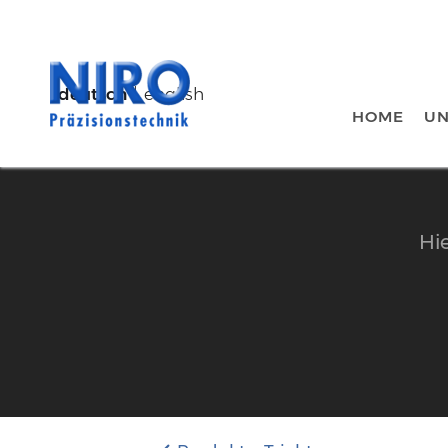
deutsch
english
HOME
U
Hi