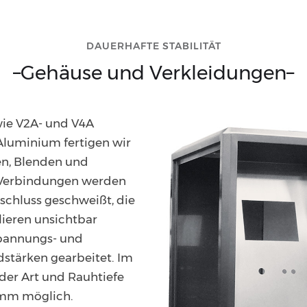
DAUERHAFTE STABILITÄT
–
Gehäuse und Verkleidungen
–
ie V2A- und V4A
 Aluminium fertigen wir
en, Blenden und
 Verbindungen werden
schluss geschweißt, die
lieren unsichtbar
pannungs- und
­stärken gearbeitet. Im
eder Art und Rauhtiefe
0 mm möglich.