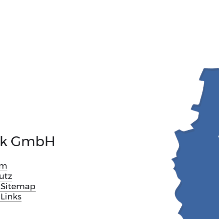
nik GmbH
um
utz
- Sitemap
 Links